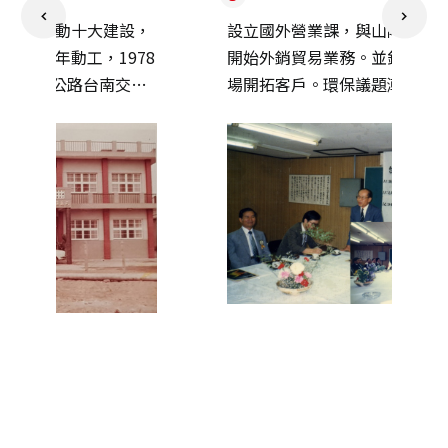
設，
設立國外營業課，與山陽色素合作，
此
78
開始外銷貿易業務。並針對東南亞市
因
流
場開拓客戶。環保議題漸被重視，七
為
、
月台灣染料顏料公會組團訪日本，由
1
經
董事長邱聰明任團長，拜會日本染顏
因
料與中間體等工場、研究機構及廢水
、
處理設施。