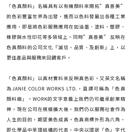
「色真顏料」名稱具有以有機顏料來開拓”真善美”
的色彩豐富世界為出發，進而以色料發展出各種工業
應用，即是將色彩服務應用在如油墨、塗料、塑膠、
橡膠與水性印花等多領域上。同時”真善美” 反映在
色真顏料的公司文化『誠信、品質、及創新』上，以
更佳產品與服務來回饋客戶。
「色真顏料」以真材實料來反映真色彩。又英文名稱
為JANIE COLOR WORKS LTD.，直譯可稱為「色真
顏料廠」。WORK的文字意義上我們仍可繼承創業精
神，現在公司在規模擴大後，我們仍以服務社會作為
人生的目的，期望美色成真。色真商標外形為六角，
即化學品中苯環結構的代表，中央以環狀「色」字代