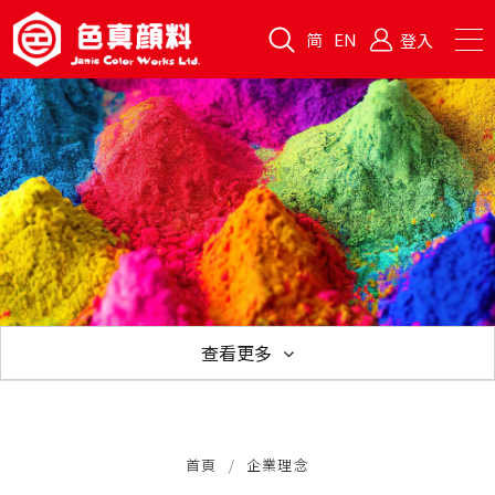
简
EN
登入
查看更多
企業理念
公司沿革
品質保證
隱私政策
相關連結
首頁
企業理念