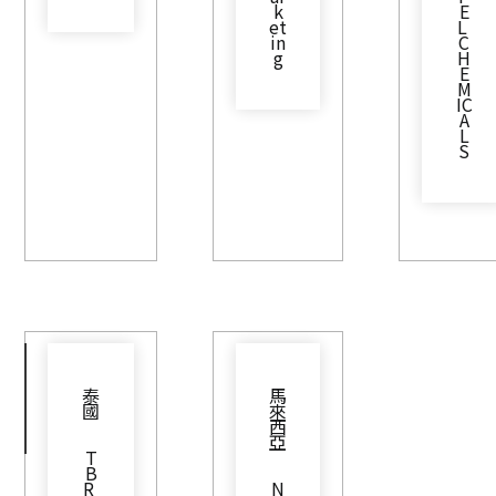
k
E
et
L 
in
C
g
H
E
M
IC
A
L
S
泰
馬
國
來
西
亞
T
B
R 
N