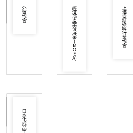
外
經
上
貿
濟
海
協
部
塗
會
產
料
業
染
發
料
展
行
署
業
(
協
M
會
O
E
A)
日
本
化
成
品
工