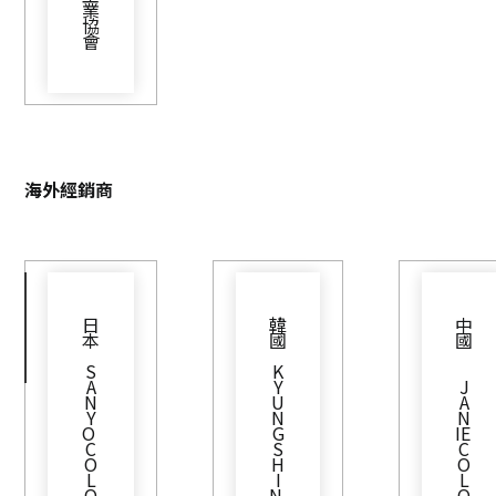
業
協
會
海外經銷商
日
韓
中
本
國
國
S
K
A
Y
J
N
U
A
Y
N
N
O 
G
IE 
C
S
C
O
H
O
L
I
L
O
N 
O