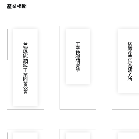
產業相關
台
工
紡
灣
業
織
染
技
產
料
術
業
顏
研
綜
料
究
合
工
院
研
業
究
同
所
業
公
會