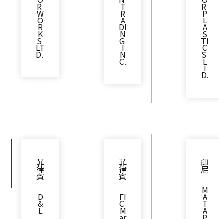
R 
T
R 
W
R
P
O
A
L
R
DI
A
K
N
S
S 
G 
TI
LT
I
C
D. 
N
S 
C.
L
T
D.
菲
菲
印
律
律
尼
賓
賓
M
D
FI
A
&
C 
T
L
M
A
ar
P